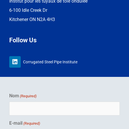
Institut pour les tuyaux de tôle ondulée
6-100 Idle Creek Dr
Kitchener ON N2A 4H3
Follow Us
L
Corrugated Steel Pipe Institute
i
n
k
e
d
i
Nom
(Required)
n
E-mail
(Required)